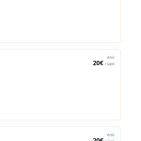
Από
20€
/ ώρα
Από
20€