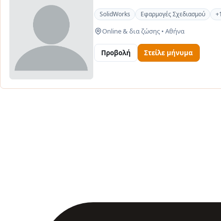
SolidWorks
Εφαρμογές Σχεδιασμού
+
Online & δια ζώσης
•
Αθήνα
Προβολή
Στείλε μήνυμα