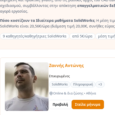
σχεδιασμού, συμβάλλοντας στην απόκτηση
επαγγελματικών δε
αγορά εργασίας.
Πόσο κοστίζουν τα Ιδιαίτερα μαθήματα SolidWorks;
Η μέση τιμ
SolidWorks είναι 20,56€/ώρα (διάμεση τιμή 20,00€, συνήθες εύρος 
9 καθηγητές/καθηγήτριες SolidWorks
από 5€/ώρα
μέση τιμ
Ζαννής Αντώνης
Επικυρωμένος
SolidWorks
Πληροφορική
+3
Online & δια ζώσης
•
Αθήνα
Προβολή
Στείλε μήνυμα