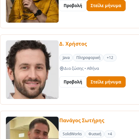
Προβολή
Στείλε μήνυμα
Δ. Χρήστος
Java
Πληροφορική
+12
Δια ζώσης
•
Αθήνα
Προβολή
Στείλε μήνυμα
Πανάγος Σωτήρης
SolidWorks
Φυσική
+4