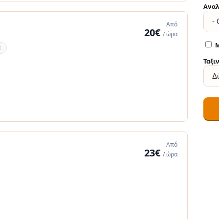
Αναλ
Από
20€
/ ώρα
Μ
1
Ταξι
Από
23€
/ ώρα