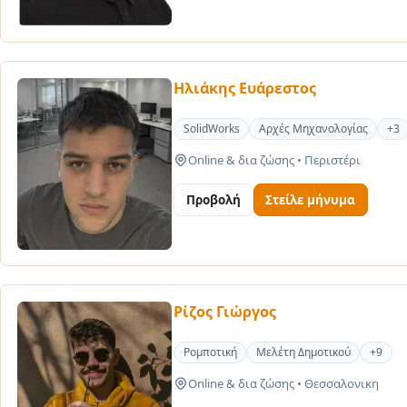
Ηλιάκης Ευάρεστος
SolidWorks
Αρχές Μηχανολογίας
+3
Online & δια ζώσης
•
Περιστέρι
Προβολή
Στείλε μήνυμα
Ρίζος Γιώργος
Ρομποτική
Μελέτη Δημοτικού
+9
Online & δια ζώσης
•
Θεσσαλονικη