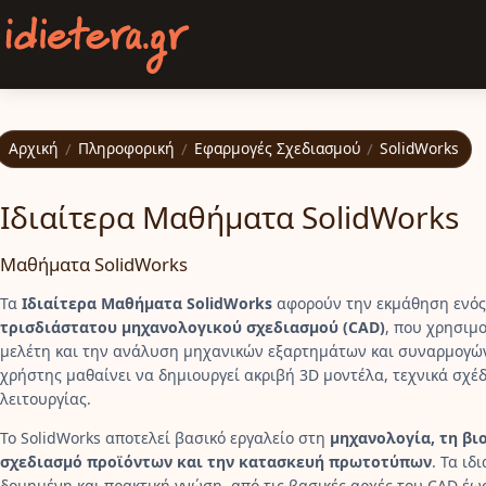
Παράκαμψη προς το κυρίως περιεχόμενο
Αρχική
/
Πληροφορική
/
Εφαρμογές Σχεδιασμού
/
SolidWorks
Ιδιαίτερα Μαθήματα SolidWorks
Μαθήματα SolidWorks
Τα
Ιδιαίτερα Μαθήματα SolidWorks
αφορούν την εκμάθηση ενός 
τρισδιάστατου μηχανολογικού σχεδιασμού (CAD)
, που χρησιμο
μελέτη και την ανάλυση μηχανικών εξαρτημάτων και συναρμογών.
χρήστης μαθαίνει να δημιουργεί ακριβή 3D μοντέλα, τεχνικά σχέδ
λειτουργίας.
Το SolidWorks αποτελεί βασικό εργαλείο στη
μηχανολογία, τη βι
σχεδιασμό προϊόντων και την κατασκευή πρωτοτύπων
. Τα ι
δομημένη και πρακτική γνώση, από τις βασικές αρχές του CAD έω