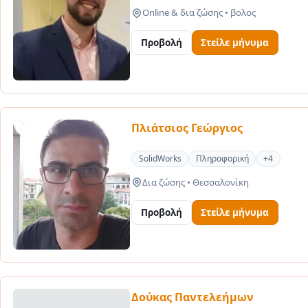
Online & δια ζώσης
•
βολος
Προβολή
Στείλε μήνυμα
Πλιάτσιος Γεώργιος
SolidWorks
Πληροφορική
+4
Δια ζώσης
•
Θεσσαλονίκη
Προβολή
Στείλε μήνυμα
Δούκας Παντελεήμων