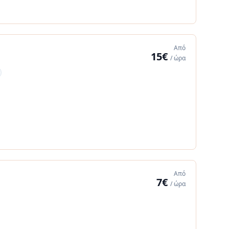
Από
15€
/ ώρα
Από
7€
/ ώρα