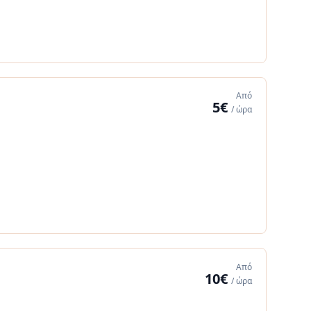
Από
5€
/ ώρα
Από
10€
/ ώρα