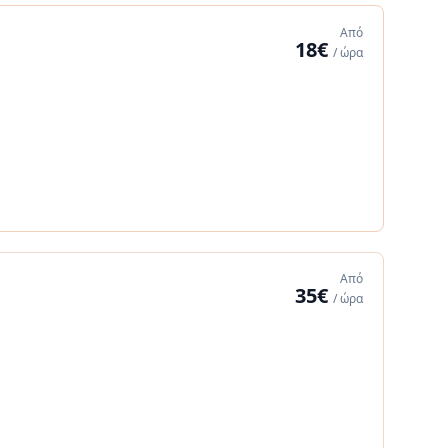
Από
18€
/ ώρα
Από
35€
/ ώρα