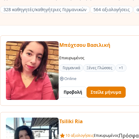
328 καθηγητές/καθηγήτριες Γερμανικών
564 αξιολογήσεις
α
Μπόχτσου Βασιλική
Επικυρωμένος
Γερμανικά
Ξένες Γλώσσες
+1
Online
Προβολή
Στείλε μήνυμα
Tsiliki Ria
Πρόσφατ
10 αξιολογήσεις
Επικυρωμένος