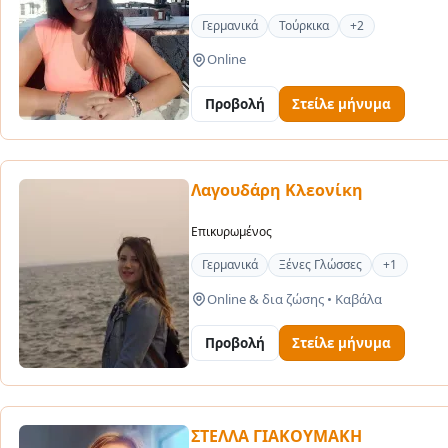
Γερμανικά
Τούρκικα
+2
Online
Προβολή
Στείλε μήνυμα
Λαγουδάρη Κλεονίκη
Επικυρωμένος
Γερμανικά
Ξένες Γλώσσες
+1
Online & δια ζώσης
•
Καβάλα
Προβολή
Στείλε μήνυμα
ΣΤΕΛΛΑ ΓΙΑΚΟΥΜΑΚΗ