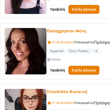
Προβολή
Στείλε μήνυμα
Παπαχρήστου Φένη
Πρόσφατ
29 αξιολογήσεις
Επικυρωμένος
Γερμανικά
Ξένες Γλώσσες
+4
Online
Προβολή
Στείλε μήνυμα
Στουπίδου Φωτεινή
Πρόσφατ
57 αξιολογήσεις
Επικυρωμένος