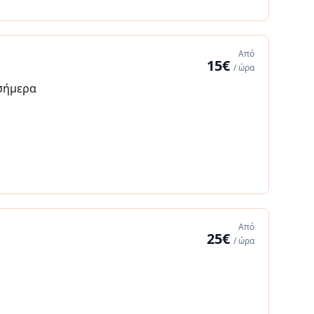
Από
15€
/ ώρα
σήμερα
Από
25€
/ ώρα