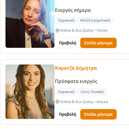
Ενεργός σήμερα
Γερμανικά
Μελέτη Δημοτικού
Online & δια ζώσης
•
Πεύκη
Προβολή
Στείλε μήνυμα
Καρατζά Δήμητρα
Πρόσφατα ενεργός
Γερμανικά
Ξένες Γλώσσες
Online & δια ζώσης
•
Αττική
Προβολή
Στείλε μήνυμα