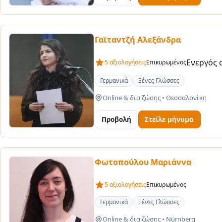
Γαϊταντζή Αλεξάνδρα
Ενεργός 
5 αξιολογήσεις
Επικυρωμένος
Γερμανικά
Ξένες Γλώσσες
Online & δια ζώσης
•
Θεσσαλονίκη
Προβολή
Στείλε μήνυμα
Φωτοπούλου Μαριάννα
5 αξιολογήσεις
Επικυρωμένος
Γερμανικά
Ξένες Γλώσσες
Online & δια ζώσης
•
Nürnberg