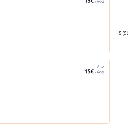
15€
/ ώρα
5
(5
Από
15€
/ ώρα