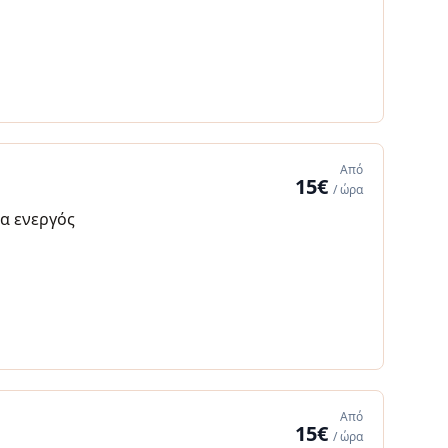
Από
15€
/ ώρα
α ενεργός
Από
15€
/ ώρα