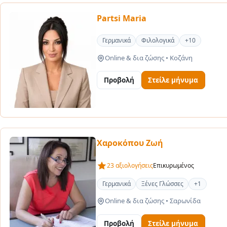
Partsi Maria
Γερμανικά
Φιλολογικά
+10
Online & δια ζώσης
•
Κοζάνη
Προβολή
Στείλε μήνυμα
Χαροκόπου Ζωή
23 αξιολογήσεις
Επικυρωμένος
Γερμανικά
Ξένες Γλώσσες
+1
Online & δια ζώσης
•
Σαρωνίδα
Προβολή
Στείλε μήνυμα