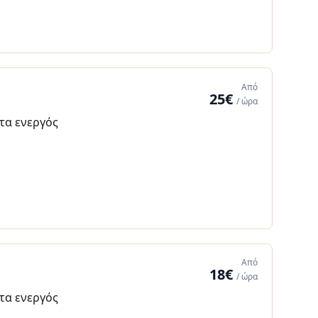
Από
25€
/ ώρα
α ενεργός
Από
18€
/ ώρα
α ενεργός