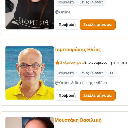
Γερμανικά
Ξένες Γλώσσες
Online
Προβολή
Στείλε μήνυμα
Ταμπουράκης Ηλίας
Πρόσφατ
2 αξιολογήσεις
Επικυρωμένος
Γερμανικά
Ξένες Γλώσσες
+1
Online & δια ζώσης
•
Αθήνα
Προβολή
Στείλε μήνυμα
Μουστάκη Βασιλική