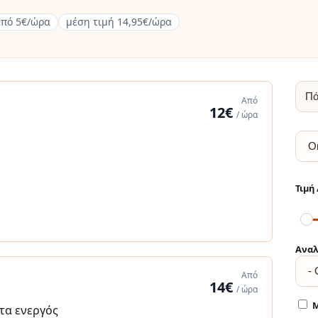
πό 5€/ώρα
μέση τιμή 14,95€/ώρα
Από
12€
/ ώρα
Αναλ
Από
14€
/ ώρα
Μ
α ενεργός