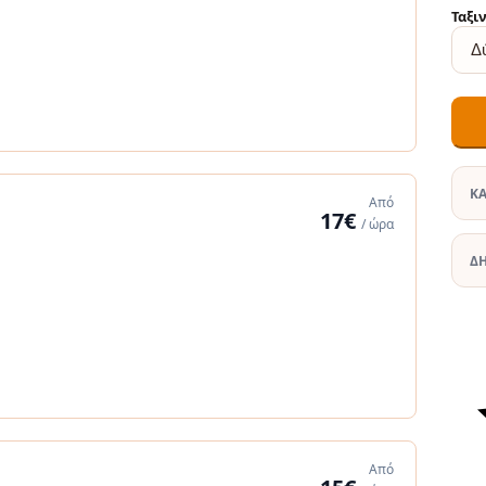
Ταξι
Κ
Από
17€
/ ώρα
Δ
Από