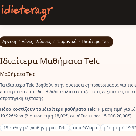
Παράκαμψη προς το κυρίως περιεχόμενο
Αρχική
/
Ξένες Γλώσσες
/
Γερμανικά
/
Ιδιαίτερα Telc
Ιδιαίτερα Μαθήματα Telc
Μαθήματα Telc
Τα ιδιαίτερα Telc βοηθούν στην ουσιαστική προετοιμασία για τις ε
διαφορετικά επίπεδα. Η διδασκαλία εστιάζει στις δεξιότητες που
στρατηγική εξέτασης.
Πόσο κοστίζουν τα Ιδιαίτερα μαθήματα Telc;
Η μέση τιμή για Ιδ
19,92€/ώρα (διάμεση τιμή 18,00€, συνήθες εύρος 15,00€-20,00€).
13 καθηγητές/καθηγήτριες Telc
από 9€/ώρα
μέση τιμή 19,9