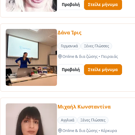
Προβολή
Στείλε μήνυμα
Δάνα Ίρις
Γερμανικά
Ξένες Γλώσσες
Online & δια ζώσης
•
Πειραιάς
Προβολή
Στείλε μήνυμα
Μιχαήλ Κωνσταντίνα
Αγγλικά
Ξένες Γλώσσες
Online & δια ζώσης
•
Κέρκυρα