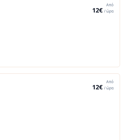
Από
12€
/ ώρα
Από
12€
/ ώρα