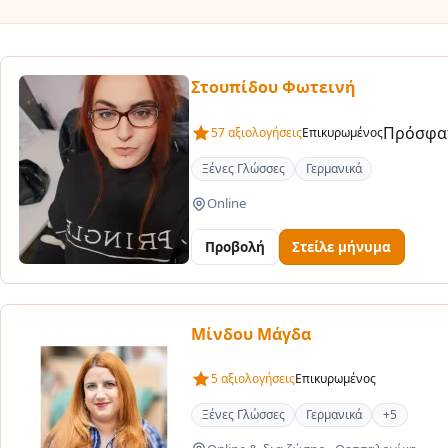
Στουπίδου Φωτεινή
Πρόσφατ
57 αξιολογήσεις
Επικυρωμένος
Ξένες Γλώσσες
Γερμανικά
Online
Προβολή
Στείλε μήνυμα
Μίνδου Μάγδα
5 αξιολογήσεις
Επικυρωμένος
Ξένες Γλώσσες
Γερμανικά
+5