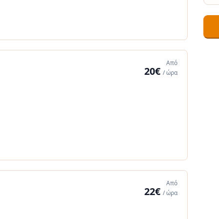
Από
20€
/ ώρα
Από
22€
/ ώρα