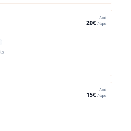
Από
20€
/ ώρα
νία
Από
15€
/ ώρα