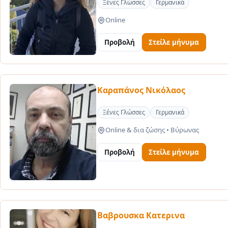
Ξένες Γλώσσες
Γερμανικά
Online
Προβολή
Στείλε μήνυμα
Καραπάνος Νικόλαος
Ξένες Γλώσσες
Γερμανικά
Online & δια ζώσης
•
Βύρωνας
Προβολή
Στείλε μήνυμα
Βαβρουσκα Κατερινα