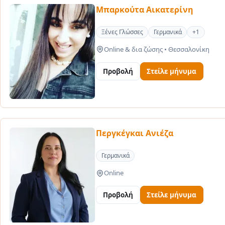
Μπαρκούτα Αικατερίνη
Ξένες Γλώσσες
Γερμανικά
+1
Online & δια ζώσης
•
Θεσσαλονίκη
Προβολή
Στείλε μήνυμα
Περγκέγκαι Ανιέζα
Γερμανικά
Online
Προβολή
Στείλε μήνυμα