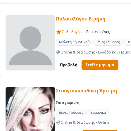
Παλαιολόγου Ειρήνη
7 αξιολογήσεις
Επικυρωμένος
Μελέτη Δημοτικού
Ξένες Γλώσσες
+8
Online & δια ζώσης
•
Ελλάδα και Γερμα
Προβολή
Στείλε μήνυμα
Σταυγιαννουδακη Άρτεμη
Επικυρωμένος
Ξένες Γλώσσες
Γερμανικά
Online & δια ζώσης
•
Online