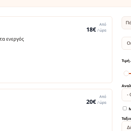
Από
18€
/ ώρα
α ενεργός
Αναλ
Από
20€
/ ώρα
Μ
Ταξι