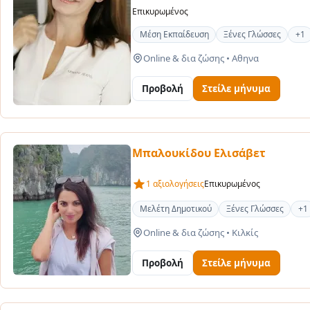
Επικυρωμένος
Μέση Εκπαίδευση
Ξένες Γλώσσες
+1
Online & δια ζώσης
•
Αθηνα
Προβολή
Στείλε μήνυμα
Μπαλουκίδου Ελισάβετ
1 αξιολογήσεις
Επικυρωμένος
Μελέτη Δημοτικού
Ξένες Γλώσσες
+1
Online & δια ζώσης
•
Κιλκίς
Προβολή
Στείλε μήνυμα