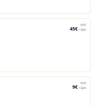
Από
45€
/ ώρα
Από
9€
/ ώρα