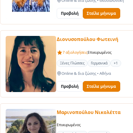
Online & δια ζώσης
•
Θεσσαλονίκη
Προβολή
Στείλε μήνυμα
Διονυσοπούλου Φωτεινή
7 αξιολογήσεις
Επικυρωμένος
Ξένες Γλώσσες
Γερμανικά
+1
Online & δια ζώσης
•
Αθήνα
Προβολή
Στείλε μήνυμα
Μαρινοπούλου Νικολέττα
Επικυρωμένος