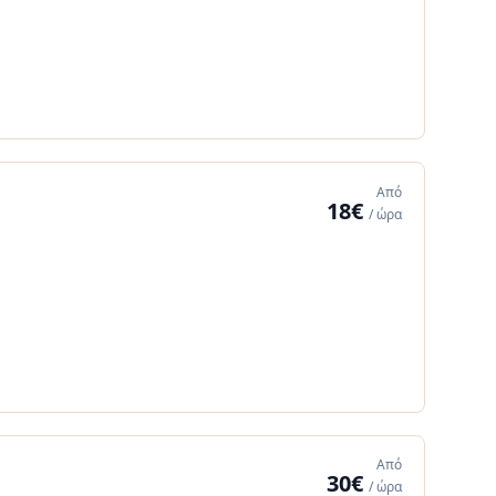
Από
18€
/ ώρα
Από
30€
/ ώρα