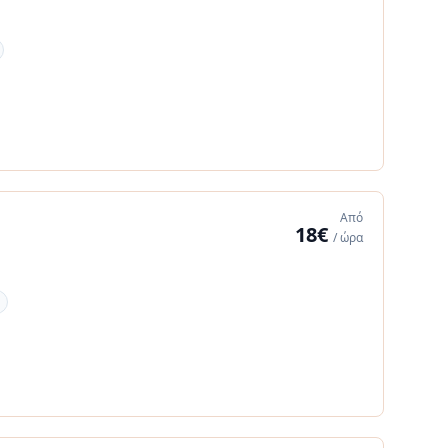
Από
18€
/ ώρα