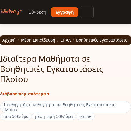
Παράκαμψη προς το κυρίως περιεχόμενο
Σύνδεση
Εγγραφή
Άνοιγμα μενού
Αρχική
/
Μέση Εκπαίδευση
/
ΕΠΑΛ
/
Βοηθητικές Εγκαταστάσεις 
Ιδιαίτερα Μαθήματα σε
Βοηθητικές Εγκαταστάσεις
Πλοίου
Διάβασε περισσότερα ▾
1 καθηγητής ή καθηγήτρια σε Βοηθητικές Εγκαταστάσεις
Πλοίου
από 50€/ώρα
μέση τιμή 50€/ώρα
online