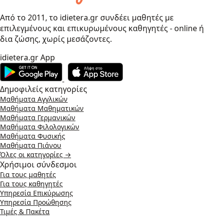
Από το 2011, το idietera.gr συνδέει μαθητές με
επιλεγμένους και επικυρωμένους καθηγητές - online ή
δια ζώσης, χωρίς μεσάζοντες.
idietera.gr App
Δημοφιλείς κατηγορίες
Μαθήματα Αγγλικών
Μαθήματα Μαθηματικών
Μαθήματα Γερμανικών
Μαθήματα Φιλολογικών
Μαθήματα Φυσικής
Μαθήματα Πιάνου
Όλες οι κατηγορίες →
Χρήσιμοι σύνδεσμοι
Για τους μαθητές
Για τους καθηγητές
Υπηρεσία Επικύρωσης
Υπηρεσία Προώθησης
Τιμές & Πακέτα