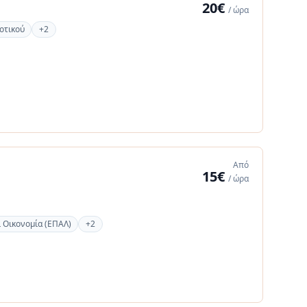
20€
/ ώρα
οτικού
+2
Από
15€
/ ώρα
ι Οικονομία (ΕΠΑΛ)
+2