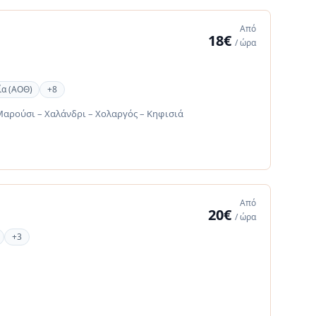
Από
18€
/ ώρα
ία (ΑΟΘ)
+8
αρούσι – Χαλάνδρι – Χολαργός – Κηφισιά
Από
20€
/ ώρα
+3