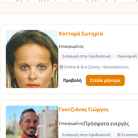
Κοτταρά Σωτηρία
Επικυρωμένος
Εισαγωγή στην Εφοδιαστική
Οικονομική
Online & δια ζώσης
•
Θεσσαλονίκη
Προβολή
Στείλε μήνυμα
Γoυτζιάνας Γιώργος
Πρόσφατα ενεργός
Επικυρωμένος
Εισαγωγή στην Εφοδιαστική
IB Economi