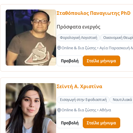
Σταθόπουλος Παναγιωτης PhD
Πρόσφατα ενεργός
Φορολογική Λογιστική
Οικονομική Θεωρ
Online & δια ζώσης
•
Αγία Παρασκευή-Μ
Προβολή
Στείλε μήνυμα
Σεϊντή Α. Χριστίνα
Εισαγωγή στην Εφοδιαστική
Ναυτιλιακά
Online & δια ζώσης
•
Αθήνα
Προβολή
Στείλε μήνυμα