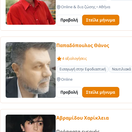
Online & δια ζώσης
•
Αθήνα
Προβολή
Στείλε μήνυμα
Παπαδόπουλος Θάνος
4 αξιολογήσεις
Εισαγωγή στην Εφοδιαστική
Ναυτιλιακά
Online
Προβολή
Στείλε μήνυμα
Αβραμίδου Χαρίκλεια
Πρόσφατα ενεργός