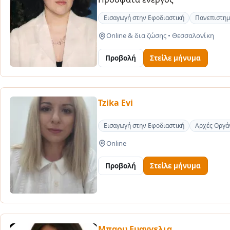
Εισαγωγή στην Εφοδιαστική
Πανεπιστημ
Online & δια ζώσης
•
Θεσσαλονίκη
Προβολή
Στείλε μήνυμα
Tzika Evi
Εισαγωγή στην Εφοδιαστική
Αρχές Οργά
Online
Προβολή
Στείλε μήνυμα
Μπαου Ευαγγελια