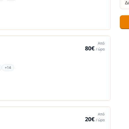
Από
80€
/ ώρα
+14
Από
20€
/ ώρα