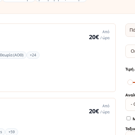
Από
20€
/ ώρα
 Θεωρία (ΑΟΘ)
+24
Αναλ
Από
20€
/ ώρα
Μ
Ταξι
cs
+59