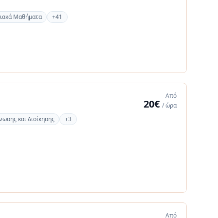
ιακά Μαθήματα
+41
Από
20€
/ ώρα
νωσης και Διοίκησης
+3
Από