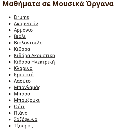
Μαθήματα σε Μουσικά Όργανα
Drums
Ακορντεόν
Αρμόνιο
Βιολί
Βιολοντσέλο
Κιθάρα
Κιθάρα Ακουστική
Κιθάρα Ηλεκτρική
Κλαρίνο
Κρουστά
Λαούτο
Μπαγλαμάς
Μπάσο
Μπουζούκι
Ούτι
Πιάνο
Σαξόφωνο
Τζουράς