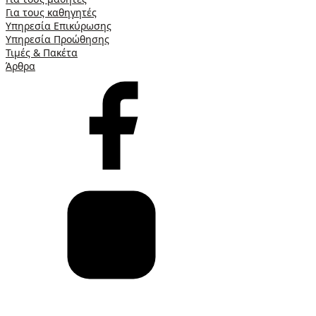
Για τους καθηγητές
Υπηρεσία Επικύρωσης
Υπηρεσία Προώθησης
Τιμές & Πακέτα
Άρθρα
×
Φίλτρα