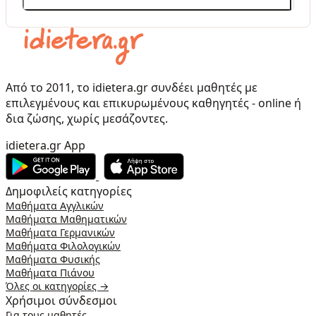
Από το 2011, το idietera.gr συνδέει μαθητές με
επιλεγμένους και επικυρωμένους καθηγητές - online ή
δια ζώσης, χωρίς μεσάζοντες.
idietera.gr App
Δημοφιλείς κατηγορίες
Μαθήματα Αγγλικών
Μαθήματα Μαθηματικών
Μαθήματα Γερμανικών
Μαθήματα Φιλολογικών
Μαθήματα Φυσικής
Μαθήματα Πιάνου
Όλες οι κατηγορίες →
Χρήσιμοι σύνδεσμοι
Για τους μαθητές