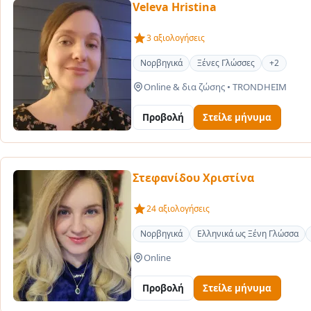
Veleva Hristina
3 αξιολογήσεις
Νορβηγικά
Ξένες Γλώσσες
+2
Online & δια ζώσης
•
TRONDHEIM
Προβολή
Στείλε μήνυμα
Στεφανίδου Χριστίνα
24 αξιολογήσεις
Νορβηγικά
Ελληνικά ως Ξένη Γλώσσα
Online
Προβολή
Στείλε μήνυμα