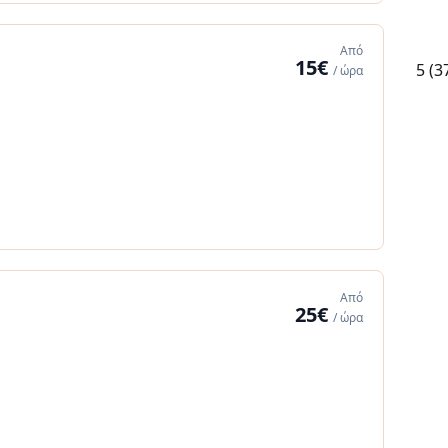
Από
15€
5
(3
/ ώρα
Από
25€
/ ώρα