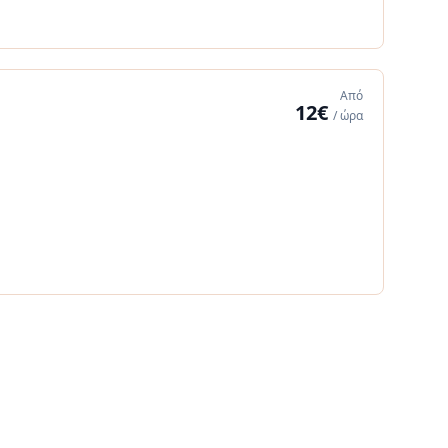
Από
12€
/ ώρα