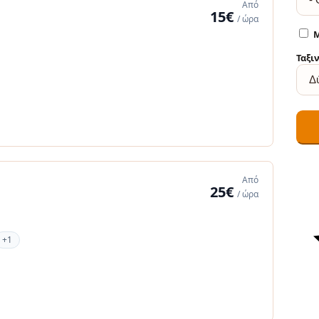
Από
15€
/ ώρα
Μ
Ταξι
Από
25€
/ ώρα
+1