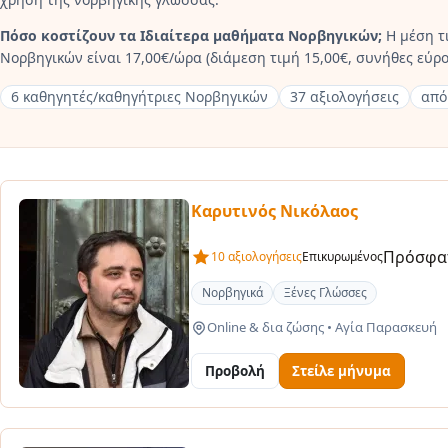
Πόσο κοστίζουν τα Ιδιαίτερα μαθήματα Νορβηγικών;
Η μέση τ
Νορβηγικών είναι 17,00€/ώρα (διάμεση τιμή 15,00€, συνήθες εύρος
6 καθηγητές/καθηγήτριες Νορβηγικών
37 αξιολογήσεις
από
Καρυτινός Νικόλαος
Πρόσφατ
10 αξιολογήσεις
Επικυρωμένος
Νορβηγικά
Ξένες Γλώσσες
Online & δια ζώσης
•
Αγία Παρασκευή
Προβολή
Στείλε μήνυμα