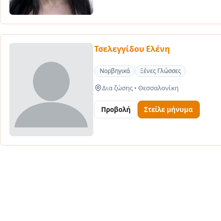
Τσελεγγίδου Ελένη
Νορβηγικά
Ξένες Γλώσσες
Δια ζώσης
•
Θεσσαλονίκη
Προβολή
Στείλε μήνυμα