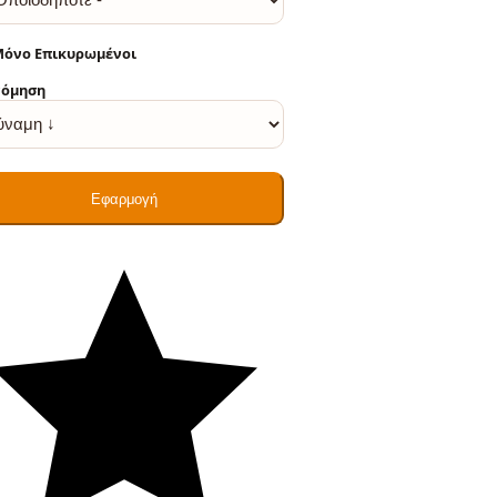
όνο Επικυρωμένοι
νόμηση