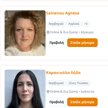
Salvanou Agnesa
Νορβηγικά
Αγγλικά
+3
Online & δια ζώσης
•
Κέρκυρα
Προβολή
Στείλε μήνυμα
Καρανικόλα Λήδα
Νορβηγικά
Ξένες Γλώσσες
Online & δια ζώσης
•
Ιωάννινα
Προβολή
Στείλε μήνυμα