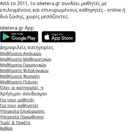
Από το 2011, το idietera.gr συνδέει μαθητές με
επιλεγμένους και επικυρωμένους καθηγητές - online ή
δια ζώσης, χωρίς μεσάζοντες.
idietera.gr App
Δημοφιλείς κατηγορίες
Μαθήματα Αγγλικών
Μαθήματα Μαθηματικών
Μαθήματα Γερμανικών
Μαθήματα Φιλολογικών
Μαθήματα Φυσικής
Μαθήματα Πιάνου
Όλες οι κατηγορίες →
Χρήσιμοι σύνδεσμοι
Για τους μαθητές
Για τους καθηγητές
Υπηρεσία Επικύρωσης
Υπηρεσία Προώθησης
Τιμές & Πακέτα
Άρθρα