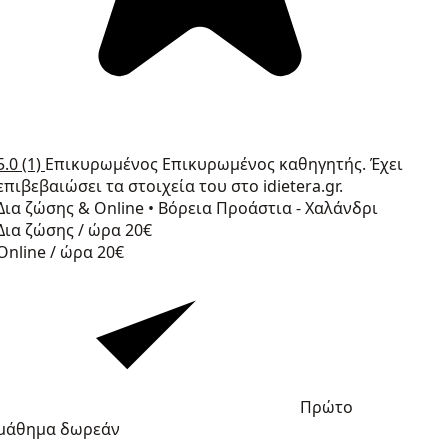
5.0
(1)
Επικυρωμένος
Επικυρωμένος καθηγητής. Έχει
επιβεβαιώσει τα στοιχεία του στο idietera.gr.
Δια ζώσης & Online
•
Βόρεια Προάστια - Χαλάνδρι
Δια ζώσης / ώρα
20€
Online / ώρα
20€
Πρώτο
μάθημα δωρεάν