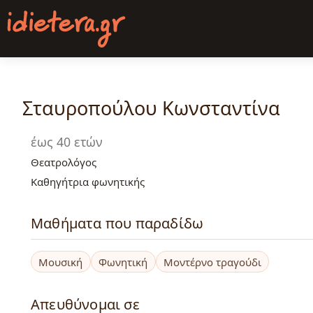
Παράκαμψη
προς
το
κυρίως
περιεχόμενο
Σταυροπούλου Κωνσταντίνα
έως 40 ετών
Θεατρολόγος
Καθηγήτρια φωνητικής
Μαθήματα που παραδίδω
Μουσική
Φωνητική
Μοντέρνο τραγούδι
Απευθύνομαι σε