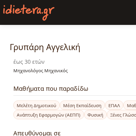
Παράκαμψη
προς
το
κυρίως
περιεχόμενο
Γρυπάρη Αγγελική
έως 30 ετών
Μηχανολόγος Μηχανικός
Μαθήματα που παραδίδω
Μελέτη Δημοτικού
Μέση Εκπαίδευση
ΕΠΑΛ
Μαθ
Ανάπτυξη Εφαρμογών (ΑΕΠΠ)
Φυσική
Ξένες Γλώσ
Απευθύνομαι σε