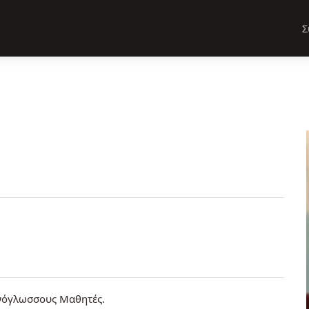
Σ
νόγλωσσους Μαθητές