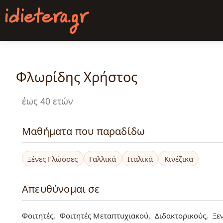
Παράκαμψη
προς
το
κυρίως
περιεχόμενο
Φλωρίδης Χρήστος
έως 40 ετών
Μαθήματα που παραδίδω
Ξένες Γλώσσες
Γαλλικά
Ιταλικά
Κινέζικα
Απευθύνομαι σε
Φοιτητές
Φοιτητές Μεταπτυχιακού
Διδακτορικούς
Ξε