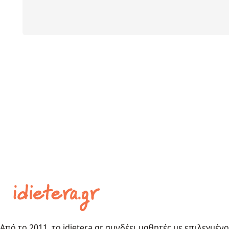
Από το 2011, το idietera.gr συνδέει μαθητές με επιλεγμέν