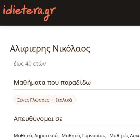
Παράκαμψη
προς
το
κυρίως
περιεχόμενο
Αλιφιερης Νικόλαος
έως 40 ετών
Μαθήματα που παραδίδω
Ξένες Γλώσσες
Ιταλικά
Απευθύνομαι σε
Μαθητές Δημοτικού
Μαθητές Γυμνασίου
Μαθητές Λυκε