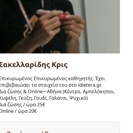
Σακελλαρίδης Κρις
Επικυρωμένος
Επικυρωμένος καθηγητής. Έχει
επιβεβαιώσει τα στοιχεία του στο idietera.gr.
Δια ζώσης & Online
•
Αθήνα (Κέντρο, Αμπελόκηποι,
Κυψέλη, Γκύζη, Γουδί, Γαλάτσι, Ψυχικό)
Δια ζώσης / ώρα
25€
Online / ώρα
20€