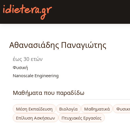
Παράκαμψη
προς
το
κυρίως
περιεχόμενο
Αθανασιάδης Παναγιώτης
έως 30 ετών
Φυσική
Nanoscale Engineering
Μαθήματα που παραδίδω
Μέση Εκπαίδευση
Βιολογία
Μαθηματικά
Φυσικ
Επίλυση Ασκήσεων
Πτυχιακές Εργασίες