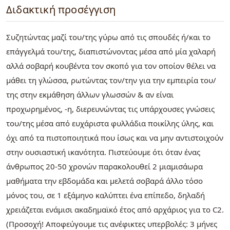
Διδακτική προσέγγιση
Συζητώντας μαζί του/της γύρω από τις σπουδές ή/και το
επάγγελμά του/της, διαπιστώνοντας μέσα από μία χαλαρή
αλλά σοβαρή κουβέντα τον σκοπό για τον οποίον θέλει να
μάθει τη γλώσσα, ρωτώντας τον/την για την εμπειρία του/
της στην εκμάθηση άλλων γλωσσών & αν είναι
προχωρημένος, -η, διερευνώντας τις υπάρχουσες γνώσεις
του/της μέσα από ευχάριστα φυλλάδια ποικίλης ύλης, και
όχι από τα πιστοποιητικά που ίσως και να μην αντιστοιχούν
στην ουσιαστική ικανότητα. Πιστεύουμε ότι όταν ένας
άνθρωπος 20-50 χρονών παρακολουθεί 2 μιαμισάωρα
μαθήματα την εβδομάδα και μελετά σοβαρά άλλο τόσο
μόνος του, σε 1 εξάμηνο καλύπτει ένα επίπεδο, δηλαδή
χρειάζεται ενάμισι ακαδημαϊκό έτος από αρχάριος για το C2.
(Προσοχή! Αποφεύγουμε τις ανέφικτες υπερβολές: 3 μήνες