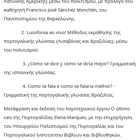
Λατινικής Αμερικής) μέσω του πολιτισμού, με πρόλογο του
καθηγητή Francisco José Sánchez Menchén, του
Πανεπιστημίου της Βαρκελώνης.
2. Lusofonia ao vivo! Μέθοδος εκμάθησης της
πορτογαλικής γλώσσας (Λισαβόνας και Βραζιλίας), μέσω
του πολιτισμού.
3. ¿Cómo se dice y cómo se diría mejor? Γραμματική
της ισπανικής γλώσσας.
4. Como se fala e como se falaria melhor? -
Γραμματική της πορτογαλικής γλώσσας Βραζιλίας.
Μετάφραση και έκδοση του λογοτεχνικού έργου O último
cais της Πορτογαλίδας Elena Marques, με την επιχορήγηση
του Υπουργείου Πολιστισμού της Πορτογαλίας και του
Πορτογαλικού Ινστιτούτου Βιβλίων και Βιβλιοθηκών.