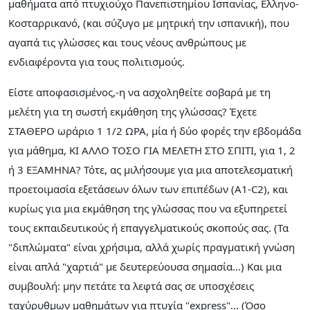
μαθήματα από πτυχιούχο Πανεπιστημίου Ισπανίας, Ελληνο-
Κοσταρρικανό, (και σύζυγο με μητρική την ισπανική), που
αγαπά τις γλώσσες και τους νέους ανθρώπους με
ενδιαφέροντα για τους πολιτισμούς.
Είστε αποφασισμένος,-η να ασχοληθείτε σοβαρά με τη
μελέτη για τη σωστή εκμάθηση της γλώσσας? Έχετε
ΣΤΑΘΕΡΟ ωράριο 1 1/2 ΩΡΑ, μία ή δύο φορές την εβδομάδα
για μάθημα, ΚΙ ΑΛΛΟ ΤΟΣΟ ΓΙΑ ΜΕΛΕΤΗ ΣΤΟ ΣΠΙΤΙ, για 1, 2
ή 3 ΕΞΑΜΗΝΑ? Τότε, ας μιλήσουμε για μια αποτελεσματική
προετοιμασία εξετάσεων όλων των επιπέδων (Α1-C2), και
κυρίως για μια εκμάθηση της γλώσσας που να εξυπηρετεί
τους εκπαιδευτικούς ή επαγγελματικούς σκοπούς σας. (Τα
"διπλώματα" είναι χρήσιμα, αλλά χωρίς πραγματική γνώση
είναι απλά "χαρτιά" με δευτερεύουσα σημασία...) Και μια
συμβουλή: μην πετάτε τα λεφτά σας σε υποσχέσεις
ταχύρυθμων μαθημάτων για πτυχία "express"... (Όσο