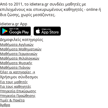
Από το 2011, το idietera.gr συνδέει μαθητές με
επιλεγμένους και επικυρωμένους καθηγητές - online ή
δια ζώσης, χωρίς μεσάζοντες.
idietera.gr App
Δημοφιλείς κατηγορίες
Μαθήματα Αγγλικών
Μαθήματα Μαθηματικών
Μαθήματα Γερμανικών
Μαθήματα Φιλολογικών
Μαθήματα Φυσικής
Μαθήματα Πιάνου
Όλες οι κατηγορίες →
Χρήσιμοι σύνδεσμοι
Για τους μαθητές
Για τους καθηγητές
Υπηρεσία Επικύρωσης
Υπηρεσία Προώθησης
Τιμές & Πακέτα
Άρθρα