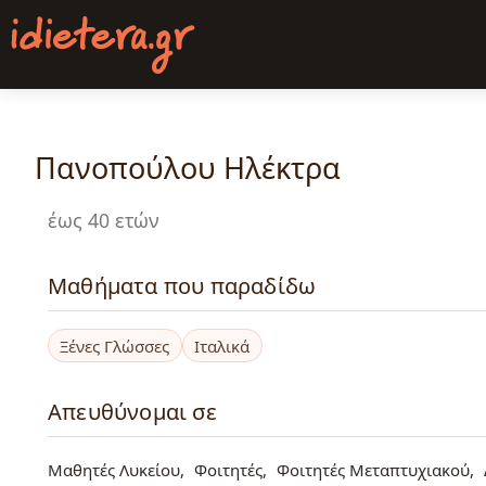
Παράκαμψη
προς
το
κυρίως
περιεχόμενο
Πανοπούλου Ηλέκτρα
έως 40 ετών
Μαθήματα που παραδίδω
Ξένες Γλώσσες
Ιταλικά
Απευθύνομαι σε
Μαθητές Λυκείου
Φοιτητές
Φοιτητές Μεταπτυχιακού