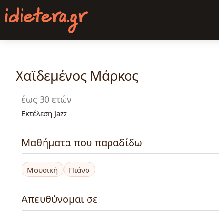
Παράκαμψη
προς
το
κυρίως
περιεχόμενο
Χαϊδεμένος Μάρκος
έως 30 ετών
Εκτέλεση Jazz
Μαθήματα που παραδίδω
Μουσική
Πιάνο
Απευθύνομαι σε