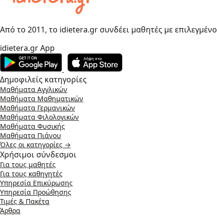
Από το 2011, το idietera.gr συνδέει μαθητές με επιλεγμέν
idietera.gr App
Δημοφιλείς κατηγορίες
Μαθήματα Αγγλικών
Μαθήματα Μαθηματικών
Μαθήματα Γερμανικών
Μαθήματα Φιλολογικών
Μαθήματα Φυσικής
Μαθήματα Πιάνου
Όλες οι κατηγορίες →
Χρήσιμοι σύνδεσμοι
Για τους μαθητές
Για τους καθηγητές
Υπηρεσία Επικύρωσης
Υπηρεσία Προώθησης
Τιμές & Πακέτα
Άρθρα