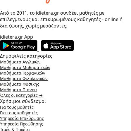
Από το 2011, το idietera.gr συνδέει μαθητές με
επιλεγμένους και επικυρωμένους καθηγητές - online ή
δια ζώσης, χωρίς μεσάζοντες.
idietera.gr App
Δημοφιλείς κατηγορίες
Μαθήματα Αγγλικών
Μαθήματα Μαθηματικών
Μαθήματα Γερμανικών
Μαθήματα Φιλολογικών
Μαθήματα Φυσικής
Μαθήματα Πιάνου
Όλες οι κατηγορίες →
Χρήσιμοι σύνδεσμοι
Για τους μαθητές
Για τους καθηγητές
Υπηρεσία Επικύρωσης
Υπηρεσία Προώθησης
Τιμές & Πακέτα