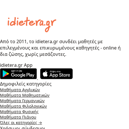
Από το 2011, το idietera.gr συνδέει μαθητές με
επιλεγμένους και επικυρωμένους καθηγητές - online ή
δια ζώσης, χωρίς μεσάζοντες.
idietera.gr App
Δημοφιλείς κατηγορίες
Μαθήματα Αγγλικών
Μαθήματα Μαθηματικών
Μαθήματα Γερμανικών
Μαθήματα Φιλολογικών
Μαθήματα Φυσικής
Μαθήματα Πιάνου
Όλες οι κατηγορίες →
Χρήσιμοι σύνδεσμοι