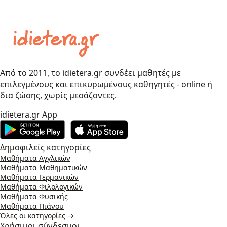
Από το 2011, το idietera.gr συνδέει μαθητές με
επιλεγμένους και επικυρωμένους καθηγητές - online ή
δια ζώσης, χωρίς μεσάζοντες.
idietera.gr App
Δημοφιλείς κατηγορίες
Μαθήματα Αγγλικών
Μαθήματα Μαθηματικών
Μαθήματα Γερμανικών
Μαθήματα Φιλολογικών
Μαθήματα Φυσικής
Μαθήματα Πιάνου
Όλες οι κατηγορίες →
Χρήσιμοι σύνδεσμοι