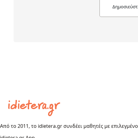
Δημοσιεύστ
Από το 2011, το idietera.gr συνδέει μαθητές με επιλεγμέν
idietera.gr App