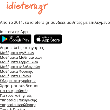
Από το 2011, το idietera.gr συνδέει μαθητές με επιλεγμέν
idietera.gr App
Δημοφιλείς κατηγορίες
Μαθήματα Αγγλικών
Μαθήματα Μαθηματικών
Μαθήματα Γερμανικών
Μαθήματα Φιλολογικών
Μαθήματα Φυσικής
Μαθήματα Πιάνου
Όλες οι κατηγορίες →
Χρήσιμοι σύνδεσμοι
Για τους μαθητές
Για τους καθηγητές
Υπηρεσία Επικύρωσης
Υπηρεσία Προώθησης
Τιμές & Πακέτα