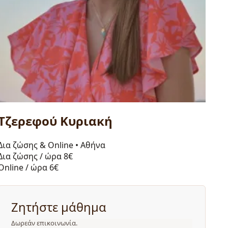
Τζερεφού Kυριακή
Δια ζώσης & Online
•
Αθήνα
Δια ζώσης / ώρα
8€
Online / ώρα
6€
Ζητήστε μάθημα
Δωρεάν επικοινωνία.