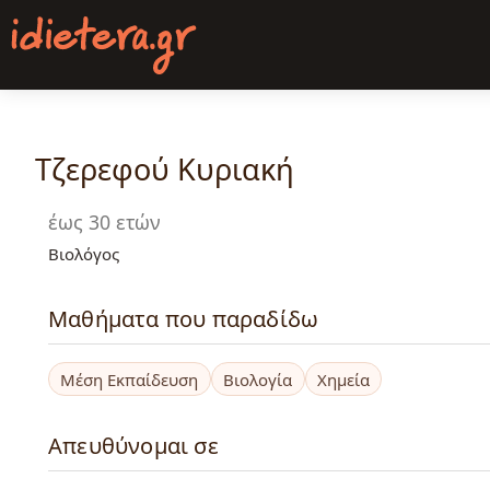
Παράκαμψη
προς
το
κυρίως
περιεχόμενο
Τζερεφού Kυριακή
έως 30 ετών
Βιολόγος
Μαθήματα που παραδίδω
Μέση Εκπαίδευση
Βιολογία
Χημεία
Απευθύνομαι σε