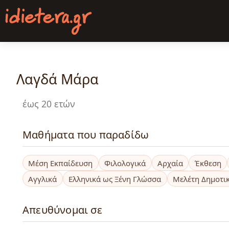
Παράκαμψη
προς
το
κυρίως
περιεχόμενο
Λαγδά Μάρα
έως 20 ετών
Μαθήματα που παραδίδω
Μέση Εκπαίδευση
Φιλολογικά
Αρχαία
Έκθεση
Αγγλικά
Ελληνικά ως Ξένη Γλώσσα
Μελέτη Δημοτι
Απευθύνομαι σε