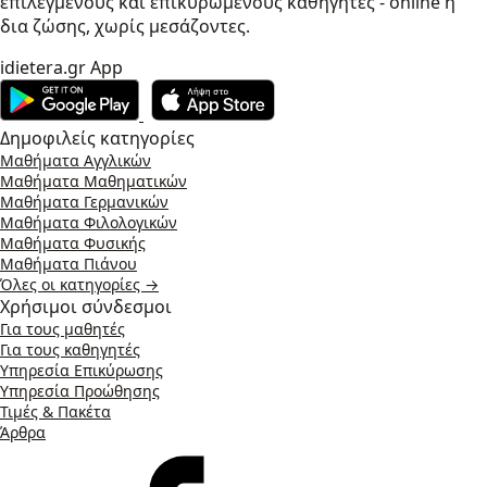
επιλεγμένους και επικυρωμένους καθηγητές - online ή
δια ζώσης, χωρίς μεσάζοντες.
idietera.gr App
Δημοφιλείς κατηγορίες
Μαθήματα Αγγλικών
Μαθήματα Μαθηματικών
Μαθήματα Γερμανικών
Μαθήματα Φιλολογικών
Μαθήματα Φυσικής
Μαθήματα Πιάνου
Όλες οι κατηγορίες →
Χρήσιμοι σύνδεσμοι
Για τους μαθητές
Για τους καθηγητές
Υπηρεσία Επικύρωσης
Υπηρεσία Προώθησης
Τιμές & Πακέτα
Άρθρα