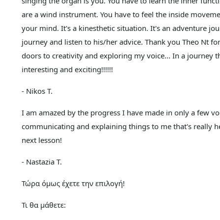
singing the organ is you. You have to learn the inner func
are a wind instrument. You have to feel the inside movem
your mind. It's a kinesthetic situation. It's an adventure 
journey and listen to his/her advice. Thank you Theo Nt fo
doors to creativity and exploring my voice... In a journey
interesting and exciting!!!!!!
- Nikos T.
I am amazed by the progress I have made in only a few vo
communicating and explaining things to me that's really 
next lesson!
- Nastazia T.
Τώρα όμως έχετε την επιλογή!
Τι θα μάθετε: