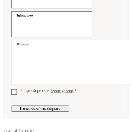
Τηλέφωνο
Μήνυμα
Συμφωνώ με τους
όρους χρήσης
*
έως 40 ετών