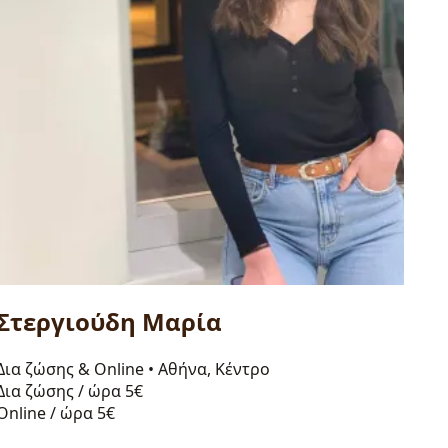
Στεργιούδη Μαρία
Δια ζώσης & Online
•
Αθήνα, Κέντρο
Δια ζώσης / ώρα
5€
Online / ώρα
5€