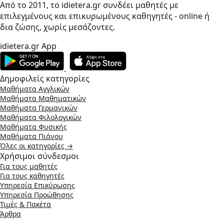
Από το 2011, το idietera.gr συνδέει μαθητές με
επιλεγμένους και επικυρωμένους καθηγητές - online ή
δια ζώσης, χωρίς μεσάζοντες.
idietera.gr App
Δημοφιλείς κατηγορίες
Μαθήματα Αγγλικών
Μαθήματα Μαθηματικών
Μαθήματα Γερμανικών
Μαθήματα Φιλολογικών
Μαθήματα Φυσικής
Μαθήματα Πιάνου
Όλες οι κατηγορίες →
Χρήσιμοι σύνδεσμοι
Για τους μαθητές
Για τους καθηγητές
Υπηρεσία Επικύρωσης
Υπηρεσία Προώθησης
Τιμές & Πακέτα
Άρθρα