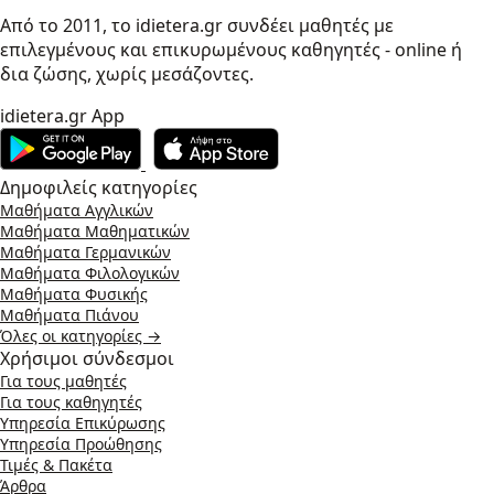
Από το 2011, το idietera.gr συνδέει μαθητές με
επιλεγμένους και επικυρωμένους καθηγητές - online ή
δια ζώσης, χωρίς μεσάζοντες.
idietera.gr App
Δημοφιλείς κατηγορίες
Μαθήματα Αγγλικών
Μαθήματα Μαθηματικών
Μαθήματα Γερμανικών
Μαθήματα Φιλολογικών
Μαθήματα Φυσικής
Μαθήματα Πιάνου
Όλες οι κατηγορίες →
Χρήσιμοι σύνδεσμοι
Για τους μαθητές
Για τους καθηγητές
Υπηρεσία Επικύρωσης
Υπηρεσία Προώθησης
Τιμές & Πακέτα
Άρθρα