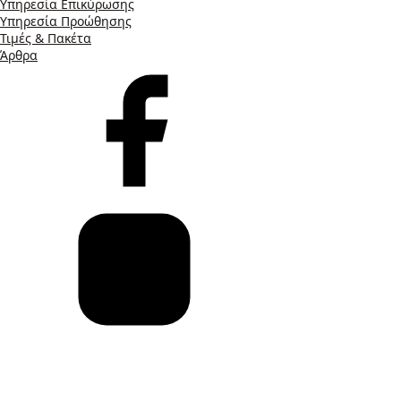
Υπηρεσία Επικύρωσης
Υπηρεσία Προώθησης
Τιμές & Πακέτα
Άρθρα