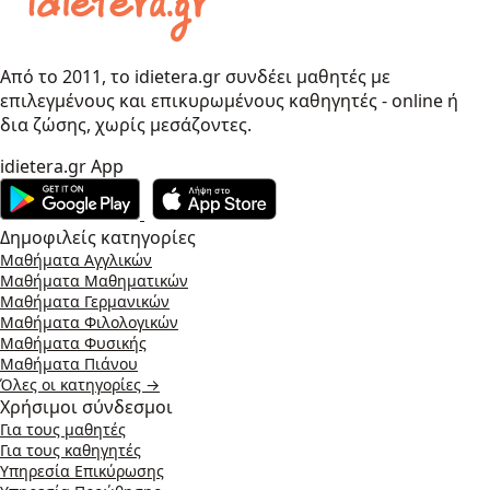
Από το 2011, το idietera.gr συνδέει μαθητές με
επιλεγμένους και επικυρωμένους καθηγητές - online ή
δια ζώσης, χωρίς μεσάζοντες.
idietera.gr App
Δημοφιλείς κατηγορίες
Μαθήματα Αγγλικών
Μαθήματα Μαθηματικών
Μαθήματα Γερμανικών
Μαθήματα Φιλολογικών
Μαθήματα Φυσικής
Μαθήματα Πιάνου
Όλες οι κατηγορίες →
Χρήσιμοι σύνδεσμοι
Για τους μαθητές
Για τους καθηγητές
Υπηρεσία Επικύρωσης