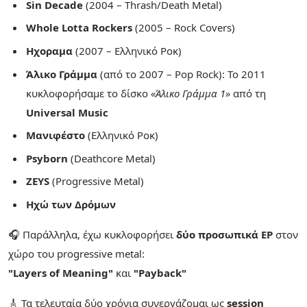
Sin Decade
(2004 – Thrash/Death Metal)
Whole Lotta Rockers
(2005 – Rock Covers)
Ηχοραμα
(2007 – Ελληνικό Ροκ)
Άλικο Γράμμα
(από το 2007 – Pop Rock): Το 2011
κυκλοφορήσαμε το δίσκο
«Άλικο Γράμμα 1»
από τη
Universal Music
Μανιφέστο
(Ελληνικό Ροκ)
Psyborn
(Deathcore Metal)
ZEYS
(Progressive Metal)
Ηχώ των Δρόμων
🎧 Παράλληλα, έχω κυκλοφορήσει
δύο προσωπικά EP
στον
χώρο του progressive metal:
"Layers of Meaning"
και
"Payback"
🎸 Τα τελευταία δύο χρόνια συνεργάζομαι ως
session