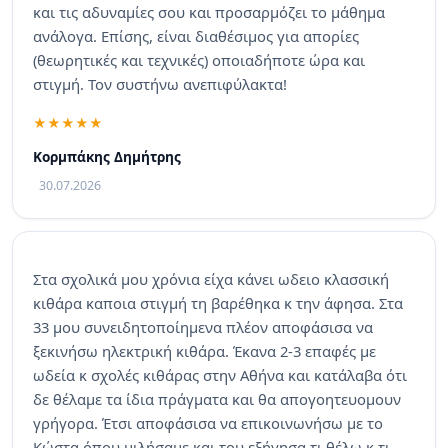
και τις αδυναμίες σου και προσαρμόζει το μάθημα
ανάλογα. Επίσης, είναι διαθέσιμος για απορίες
(θεωρητικές και τεχνικές) οποιαδήποτε ώρα και
στιγμή. Τον συστήνω ανεπιφύλακτα!
Κορμπάκης Δημήτρης
30.07.2026
Στα σχολικά μου χρόνια είχα κάνει ωδειο κλασσική
κιθάρα καποια στιγμή τη βαρέθηκα κ την άφησα. Στα
33 μου συνειδητοποίημενα πλέον αποφάσισα να
ξεκινήσω ηλεκτρική κιθάρα. Έκανα 2-3 επαφές με
ωδεία κ σχολές κιθάρας στην Αθήνα και κατάλαβα ότι
δε θέλαμε τα ίδια πράγματα και θα απογοητευομουν
γρήγορα. Έτσι αποφάσισα να επικοινωνήσω με το
Κώστα όπου μιλήσαμε και του εξήγησα τι θέλω κ τι