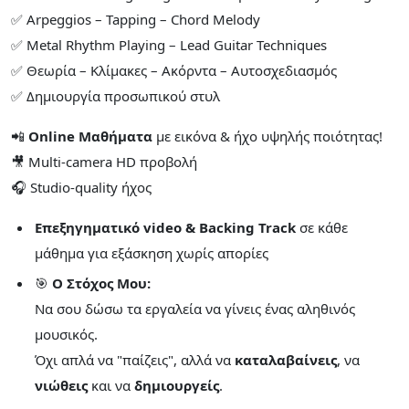
✅ Arpeggios – Tapping – Chord Melody
✅ Metal Rhythm Playing – Lead Guitar Techniques
✅ Θεωρία – Κλίμακες – Ακόρντα – Αυτοσχεδιασμός
✅ Δημιουργία προσωπικού στυλ
📲
Online Μαθήματα
με εικόνα & ήχο υψηλής ποιότητας!
🎥 Multi-camera HD προβολή
🎧 Studio-quality ήχος
Επεξηγηματικό video & Backing Track
σε κάθε
μάθημα για εξάσκηση χωρίς απορίες
🎯
Ο Στόχος Μου:
Να σου δώσω τα εργαλεία να γίνεις ένας αληθινός
μουσικός.
Όχι απλά να "παίζεις", αλλά να
καταλαβαίνεις
, να
νιώθεις
και να
δημιουργείς
.