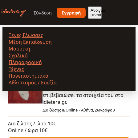
Παράκαμψη
προς
Άνοιγμα
Σύνδεση
Εγγραφή
μενού
το
κυρίως
περιεχόμενο
Ξένες Γλώσσες
Τ. Ελένη
Μέση Εκπαίδευση
Μουσική
Σχολικά
Πληροφορική
Τ. Ελένη
Τέχνες
Πανεπιστημιακά
5.0
(20)
Επικυρωμένος
Αθλητισμός / Ευεξία
Επικυρωμένος καθηγητής. Έχει
επιβεβαιώσει τα στοιχεία του στο
idietera.gr.
Δια ζώσης & Online
•
Αθήνα, Ζωγράφου
Δια ζώσης / ώρα
10€
Online / ώρα
10€