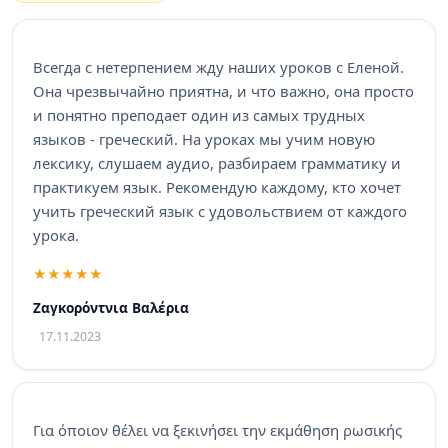
Всегда с нетерпением жду наших уроков с Еленой.
Она чрезвычайно приятна, и что важно, она просто
и понятно преподает один из самых трудных
языков - греческий. На уроках мы учим новую
лексику, слушаем аудио, разбираем грамматику и
практикуем язык. Рекомендую каждому, кто хочет
учить греческий язык с удовольствием от каждого
урока.
Ζαγκορόντνια Βαλέρια
17.11.2023
Για όποιον θέλει να ξεκινήσει την εκμάθηση ρωσικής