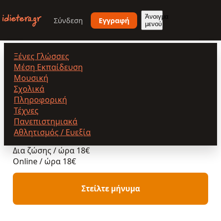
Παράκαμψη
προς
Άνοιγμα
Σύνδεση
Εγγραφή
μενού
το
κυρίως
περιεχόμενο
Ξένες Γλώσσες
Αποστολοπούλου Δήμητρα
Μέση Εκπαίδευση
Μουσική
Σχολικά
Πληροφορική
Αποστολοπούλου Δήμητρα
Τέχνες
Δια ζώσης & Online
•
Πετρούπολη
Πανεπιστημιακά
Αθλητισμός / Ευεξία
Δια ζώσης / ώρα
18€
Online / ώρα
18€
Στείλτε μήνυμα