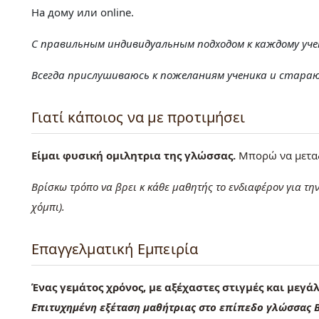
На дому или online.
С правильным индивидуальным подходом к каждому уче
Всегда прислушиваюсь к пожеланиям ученика и стараюс
Γιατί κάποιος να με προτιμήσει
Είμαι φυσική ομιλητρια της γλώσσας.
Μπορώ να μετα
Βρίσκω τρόπο να βρει κ κάθε μαθητής το ενδιαφέρον για την
χόμπι).
Επαγγελματική Εμπειρία
Ένας γεμάτος χρόνος, με αξέχαστες στιγμές και μεγά
Επιτυχημένη εξέταση μαθήτριας στο επίπεδο γλώσσας Β