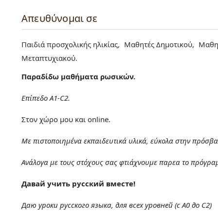
Απευθύνομαι σε
Παιδιά προσχολικής ηλικίας
Μαθητές Δημοτικού
Μαθη
Μεταπτυχιακού
Παραδίδω μαθήματα ρωσικών.
Επίπεδο Α1-С2.
Στον χώρο μου και online.
Με πιστοποιημένα εκπαιδευτικά υλικά, εύκολα στην πρόσβα
Ανάλογα με τους στόχους σας φτιάχνουμε παρεα το πρόγρ
Давай учить русский вместе!
Д
аю уроки русского языка, для всех уровней (с А0 до С2)