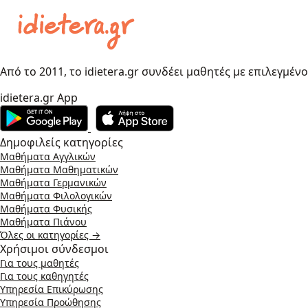
Από το 2011, το idietera.gr συνδέει μαθητές με επιλεγμέν
idietera.gr App
Δημοφιλείς κατηγορίες
Μαθήματα Αγγλικών
Μαθήματα Μαθηματικών
Μαθήματα Γερμανικών
Μαθήματα Φιλολογικών
Μαθήματα Φυσικής
Μαθήματα Πιάνου
Όλες οι κατηγορίες →
Χρήσιμοι σύνδεσμοι
Για τους μαθητές
Για τους καθηγητές
Υπηρεσία Επικύρωσης
Υπηρεσία Προώθησης