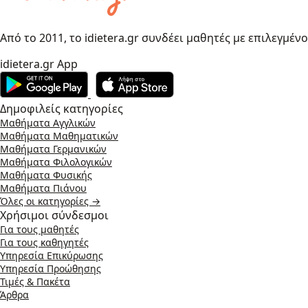
Από το 2011, το idietera.gr συνδέει μαθητές με επιλεγμέν
idietera.gr App
Δημοφιλείς κατηγορίες
Μαθήματα Αγγλικών
Μαθήματα Μαθηματικών
Μαθήματα Γερμανικών
Μαθήματα Φιλολογικών
Μαθήματα Φυσικής
Μαθήματα Πιάνου
Όλες οι κατηγορίες →
Χρήσιμοι σύνδεσμοι
Για τους μαθητές
Για τους καθηγητές
Υπηρεσία Επικύρωσης
Υπηρεσία Προώθησης
Τιμές & Πακέτα
Άρθρα