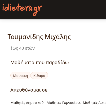
Παράκαμψη
προς
το
κυρίως
περιεχόμενο
Τουμανίδης Μιχάλης
έως 40 ετών
Μαθήματα που παραδίδω
Μουσική
Κιθάρα
Απευθύνομαι σε
Μαθητές Δημοτικού
Μαθητές Γυμνασίου
Μαθητές Λυκε