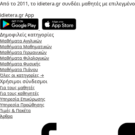
Από το 2011, το idietera.gr συνδέει μαθητές με επιλεγμέν
idietera.gr App
Δημοφιλείς κατηγορίες
Μαθήματα Αγγλικών
Μαθήματα Μαθηματικών
Μαθήματα Γερμανικών
Μαθήματα Φιλολογικών
Μαθήματα Φυσικής
Μαθήματα Πιάνου
Όλες οι κατηγορίες →
Χρήσιμοι σύνδεσμοι
Για τους μαθητές
Για τους καθηγητές
Υπηρεσία Επικύρωσης
Υπηρεσία Προώθησης
Τιμές & Πακέτα
Άρθρα