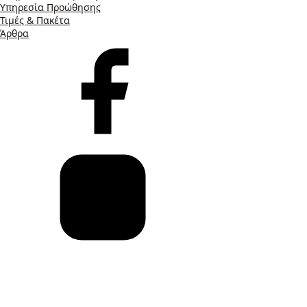
Υπηρεσία Προώθησης
Τιμές & Πακέτα
Άρθρα