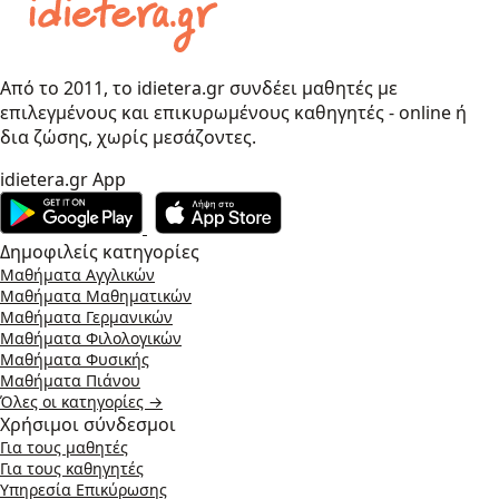
Από το 2011, το idietera.gr συνδέει μαθητές με
επιλεγμένους και επικυρωμένους καθηγητές - online ή
δια ζώσης, χωρίς μεσάζοντες.
idietera.gr App
Δημοφιλείς κατηγορίες
Μαθήματα Αγγλικών
Μαθήματα Μαθηματικών
Μαθήματα Γερμανικών
Μαθήματα Φιλολογικών
Μαθήματα Φυσικής
Μαθήματα Πιάνου
Όλες οι κατηγορίες →
Χρήσιμοι σύνδεσμοι
Για τους μαθητές
Για τους καθηγητές
Υπηρεσία Επικύρωσης