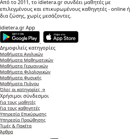
Από το 2011, το idietera.gr συνδέει μαθητές με
επιλεγμένους και επικυρωμένους καθηγητές - online ή
δια ζώσης, χωρίς μεσάζοντες.
idietera.gr App
Δημοφιλείς κατηγορίες
Μαθήματα Αγγλικών
Μαθήματα Μαθηματικών
Μαθήματα Γερμανικών
Μαθήματα Φιλολογικών
Μαθήματα Φυσικής
Μαθήματα Πιάνου
Όλες οι κατηγορίες →
Χρήσιμοι σύνδεσμοι
Για τους μαθητές
Για τους καθηγητές
Υπηρεσία Επικύρωσης
Υπηρεσία Προώθησης
Τιμές & Πακέτα
Άρθρα