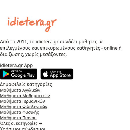
Από το 2011, το idietera.gr συνδέει μαθητές με
επιλεγμένους και επικυρωμένους καθηγητές - online ή
δια ζώσης, χωρίς μεσάζοντες.
idietera.gr App
Δημοφιλείς κατηγορίες
Μαθήματα Αγγλικών
Μαθήματα Μαθηματικών
Μαθήματα Γερμανικών
Μαθήματα Φιλολογικών
Μαθήματα Φυσικής
Μαθήματα Πιάνου
Όλες οι κατηγορίες →
Χρήσιμοι σύνδεσμοι