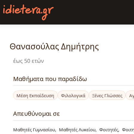
Παράκαμψη
προς
το
κυρίως
περιεχόμενο
Θανασούλας Δημήτρης
έως 50 ετών
Μαθήματα που παραδίδω
Μέση Εκπαίδευση
Φιλολογικά
Ξένες Γλώσσες
Αγ
Απευθύνομαι σε
Μαθητές Γυμνασίου
Μαθητές Λυκείου
Φοιτητές
Φοιτ