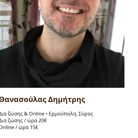
Θανασούλας Δημήτρης
Δια ζώσης & Online
•
Ερμούπολη, Σύρος
Δια ζώσης / ώρα
20€
Online / ώρα
15€