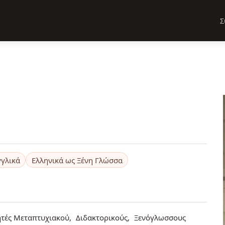
Σ
γλικά
Ελληνικά ως Ξένη Γλώσσα
ητές Μεταπτυχιακού
Διδακτορικούς
Ξενόγλωσσους