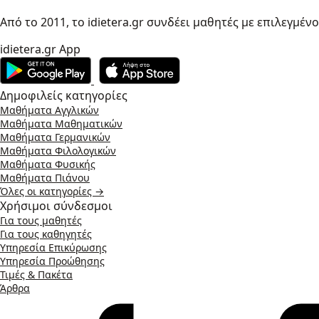
Από το 2011, το idietera.gr συνδέει μαθητές με επιλεγμέν
idietera.gr App
Δημοφιλείς κατηγορίες
Μαθήματα Αγγλικών
Μαθήματα Μαθηματικών
Μαθήματα Γερμανικών
Μαθήματα Φιλολογικών
Μαθήματα Φυσικής
Μαθήματα Πιάνου
Όλες οι κατηγορίες →
Χρήσιμοι σύνδεσμοι
Για τους μαθητές
Για τους καθηγητές
Υπηρεσία Επικύρωσης
Υπηρεσία Προώθησης
Τιμές & Πακέτα
Άρθρα