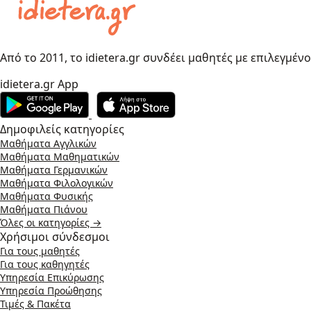
Από το 2011, το idietera.gr συνδέει μαθητές με επιλεγμέν
idietera.gr App
Δημοφιλείς κατηγορίες
Μαθήματα Αγγλικών
Μαθήματα Μαθηματικών
Μαθήματα Γερμανικών
Μαθήματα Φιλολογικών
Μαθήματα Φυσικής
Μαθήματα Πιάνου
Όλες οι κατηγορίες →
Χρήσιμοι σύνδεσμοι
Για τους μαθητές
Για τους καθηγητές
Υπηρεσία Επικύρωσης
Υπηρεσία Προώθησης
Τιμές & Πακέτα