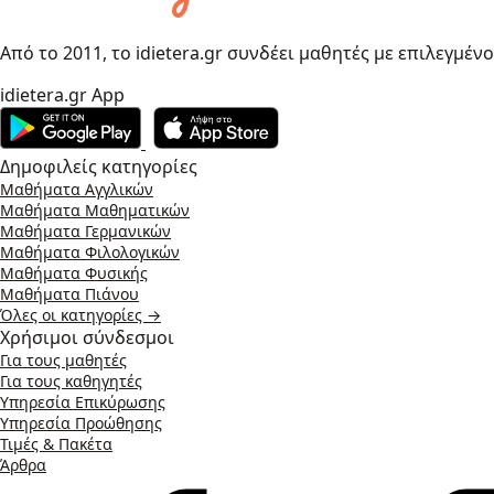
Από το 2011, το idietera.gr συνδέει μαθητές με επιλεγμέν
idietera.gr App
Δημοφιλείς κατηγορίες
Μαθήματα Αγγλικών
Μαθήματα Μαθηματικών
Μαθήματα Γερμανικών
Μαθήματα Φιλολογικών
Μαθήματα Φυσικής
Μαθήματα Πιάνου
Όλες οι κατηγορίες →
Χρήσιμοι σύνδεσμοι
Για τους μαθητές
Για τους καθηγητές
Υπηρεσία Επικύρωσης
Υπηρεσία Προώθησης
Τιμές & Πακέτα
Άρθρα