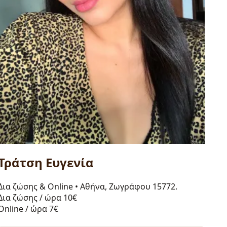
Τράτση Ευγενία
Δια ζώσης & Online
•
Αθήνα, Ζωγράφου 15772.
Δια ζώσης / ώρα
10€
Online / ώρα
7€