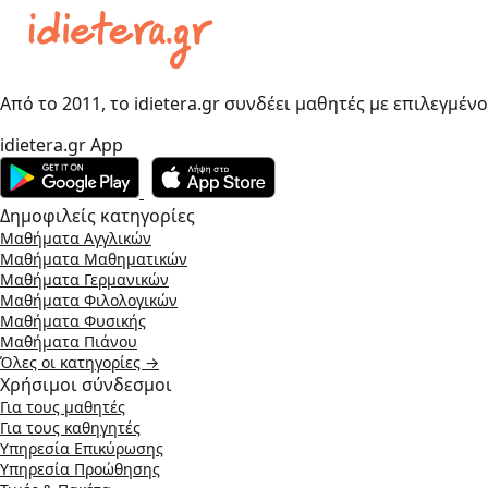
Από το 2011, το idietera.gr συνδέει μαθητές με επιλεγμέν
idietera.gr App
Δημοφιλείς κατηγορίες
Μαθήματα Αγγλικών
Μαθήματα Μαθηματικών
Μαθήματα Γερμανικών
Μαθήματα Φιλολογικών
Μαθήματα Φυσικής
Μαθήματα Πιάνου
Όλες οι κατηγορίες →
Χρήσιμοι σύνδεσμοι
Για τους μαθητές
Για τους καθηγητές
Υπηρεσία Επικύρωσης
Υπηρεσία Προώθησης