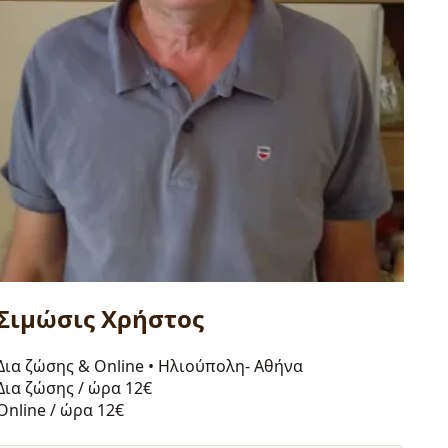
Σιμώσις Χρήστος
Δια ζώσης & Online
•
Ηλιούπολη- Αθήνα
Δια ζώσης / ώρα
12€
Online / ώρα
12€