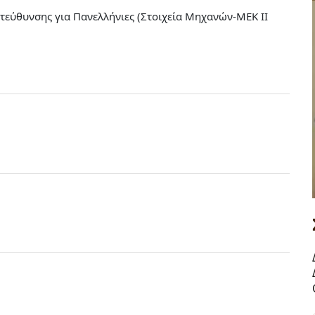
εύθυνσης για Πανελλήνιες (Στοιχεία Μηχανών-ΜΕΚ ΙΙ